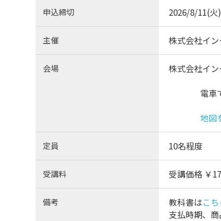
申込締切
2026/8/11(火)
主催
株式会社イン
会場
株式会社イン
電車でのア
地図
定員
10名程度
受講料
受講価格 ￥1
備考
教科書は
こち
支払時期、商