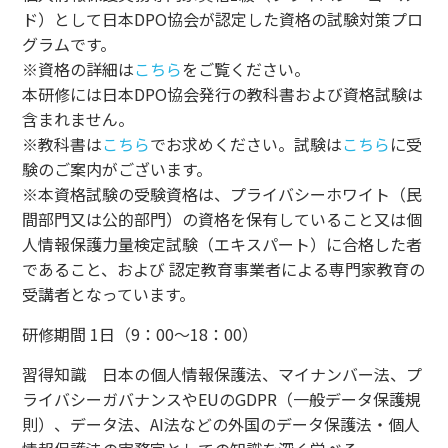
ド）として日本DPO協会が認定した資格の試験対策プロ
グラムです。
※資格の詳細は
こちら
をご覧ください。
本研修には日本DPO協会発行の教科書および資格試験は
含まれません。
※教科書は
こちら
でお求めください。試験は
こちら
に受
験のご案内がございます。
※本資格試験の受験資格は、プライバシーホワイト（民
間部門又は公的部門）の資格を保有していること又は個
人情報保護力量検定試験（エキスパート）に合格した者
であること、および 認定教育事業者による専門家教育の
受講者となっています。
研修期間 1日（9：00～18：00）
習得知識 日本の個人情報保護法、マイナンバー法、プ
ライバシーガバナンスやEUのGDPR（一般データ保護規
則）、データ法、AI法などの外国のデータ保護法・個人